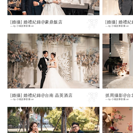
[婚攝] 婚禮紀錄@豪鼎飯店
[婚攝] 婚禮
—
by
小城故事影像
on
—
by
小城故事影像
on
0 comment
0 comment
在眾人目光之中，愛顯得如此從容。 [婚禮紀錄]
在被祝福包
攝影:小城婚攝 地點:新店 豪鼎飯店
[婚禮紀錄]
館
[婚攝] 婚禮紀錄@台南 晶英酒店
抓周攝影@台
—
by
小城故事影像
on
—
by
小城故事影像
on
0 comment
0 comment
在爸媽用心張羅的婚宴中，看見的是滿桌情誼與
[抓周攝影]
滿場歡笑。 [婚禮紀錄] 攝影:小城婚攝 地點:台
店