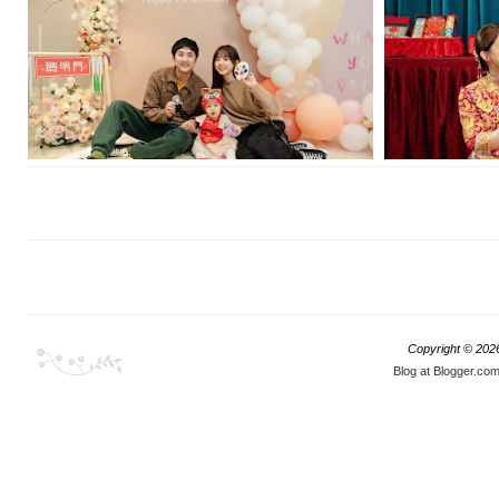
[抓周派對] 攝影:小城 地點:台北 #福寶寶 藝人:
[婚禮紀錄]
李運慶、洪詩
Copyright ©
202
Blog at Blogger.co