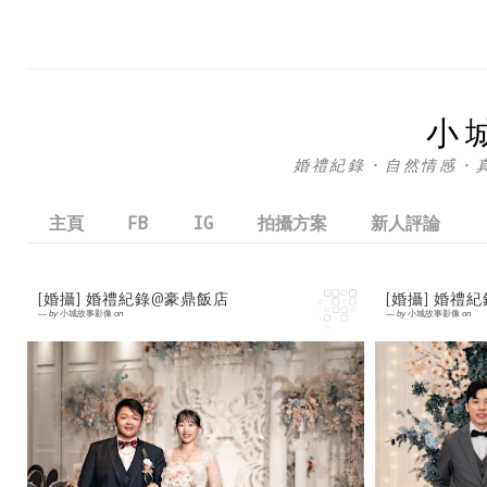
小
婚禮紀錄・自然情感・真實互
主頁
FB
IG
拍攝方案
新人評論
[婚攝] 婚禮紀錄@豪鼎飯店
[婚攝] 婚禮
—
by
小城故事影像
on
—
by
小城故事影像
on
0 comment
0 comment
一場婚禮，是兩個人的承諾，也是兩個家庭的相
婚禮不只是
遇。 [婚禮紀錄] 攝影 ： 小城婚攝 儀式：新
禮紀錄] 攝
店 JYBC 基督教中央浸信會 宴客 ： 豪鼎飯店