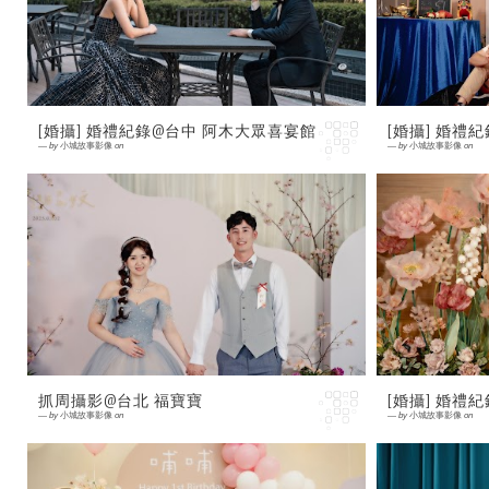
南 晶英酒店 (家宴婚禮)
[婚攝] 婚禮紀錄@台中 阿木大眾喜宴館
[婚攝] 婚禮
—
by
小城故事影像
on
—
by
小城故事影像
on
0 comment
0 comment
[婚禮紀錄] 攝影:小城婚攝 地點:台中 阿木大眾
[婚禮紀錄]
喜宴館
大飯店
抓周攝影@台北 福寶寶
[婚攝] 婚禮
—
by
小城故事影像
on
—
by
小城故事影像
on
0 comment
0 comment