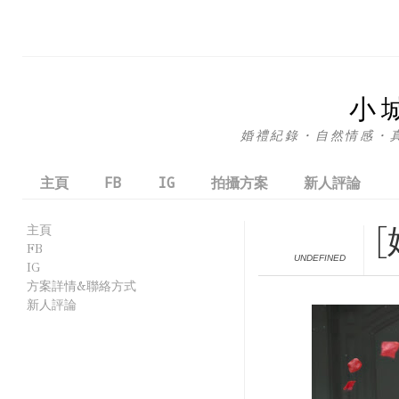
小
婚禮紀錄・自然情感・真實互
主頁
FB
IG
拍攝方案
新人評論
主頁
FB
UNDEFINED
IG
方案詳情&聯絡方式
新人評論